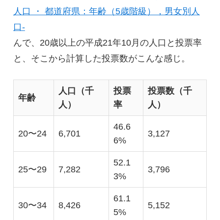
人口 ・ 都道府県：年齢（5歳階級），男女別人
口‐
んで、20歳以上の平成21年10月の人口と投票率
と、そこから計算した投票数がこんな感じ。
人口（千
投票
投票数（千
年齢
人）
率
人）
46.6
20〜24
6,701
3,127
6%
52.1
25〜29
7,282
3,796
3%
61.1
30〜34
8,426
5,152
5%