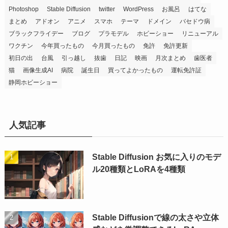
Photoshop
Stable Diffusion
twitter
WordPress
お風呂
はてな
まとめ
アドオン
アニメ
スマホ
テーマ
ドメイン
バセドウ病
ブラックフライデー
ブログ
プラモデル
ホビーショー
リニューアル
ワクチン
今年買ったもの
今月買ったもの
免許
免許更新
初日の出
台風
引っ越し
抜歯
日記
映画
月次まとめ
歯医者
猫
画像生成AI
病院
誕生日
買ってよかったもの
運転免許証
静岡ホビーショー
人気記事
Stable Diffusion お気に入りのモデ
ル20種類とLoRAを4種類
Stable Diffusionで線の太さや立体