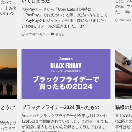
いてしまった
した。20
て言って
の猫、マ
す。まぁ松
PayPayカードから「Uber Eats 利用時に
た。 1年
26年も今
「PayPay」でお支払いする際、支払い方法として
「PayPayクレジット」が利用可能になりました」
2025年
とお知らせメールが届きました。 お...
2025年12月13日
暮らし
でとうご
ブラックフライデー2024 買ったもの
猫様の
Amazonのブラックフライデーが今年も11月27日～
10月の
12月6日まで開催されていました。このセールで私
様2匹と
年が始まり
が実際に購入したものを記録として残しておきま
事件は起
迫ってきて