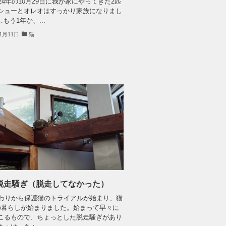
24年の10月29日に我が家にやってきた2匹
シューとオレオはすっかり家族になりまし
…もう1年か、...
11月11日
猫
脱走騒ぎ（脱走してなかった）
終わりから保護猫のトライアルが始まり、猫
の暮らしが始まりました。始まって早々に
こるもので、ちょっとした脱走騒ぎがあり