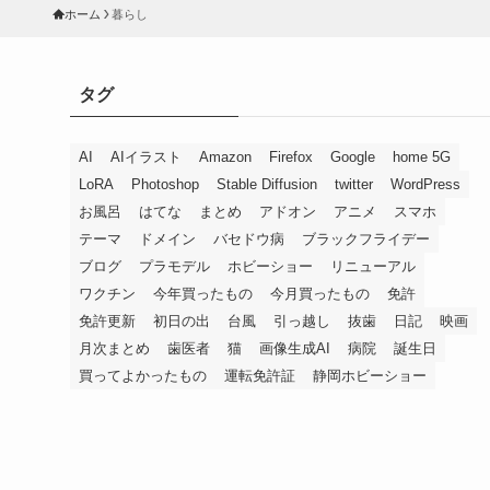
ホーム
暮らし
タグ
AI
AIイラスト
Amazon
Firefox
Google
home 5G
LoRA
Photoshop
Stable Diffusion
twitter
WordPress
お風呂
はてな
まとめ
アドオン
アニメ
スマホ
テーマ
ドメイン
バセドウ病
ブラックフライデー
ブログ
プラモデル
ホビーショー
リニューアル
ワクチン
今年買ったもの
今月買ったもの
免許
免許更新
初日の出
台風
引っ越し
抜歯
日記
映画
月次まとめ
歯医者
猫
画像生成AI
病院
誕生日
買ってよかったもの
運転免許証
静岡ホビーショー