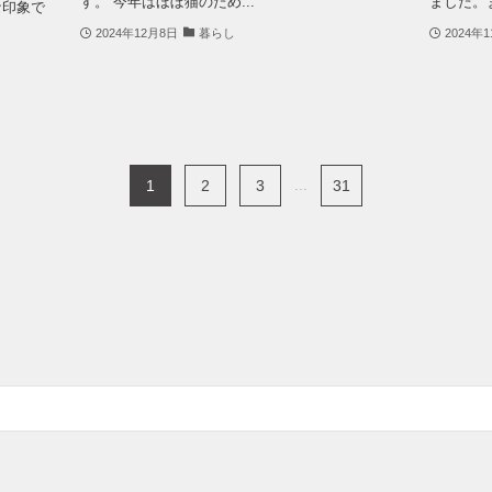
す。 今年はほぼ猫のため...
ました。ま
な印象で
2024年12月8日
暮らし
2024年
1
2
3
...
31