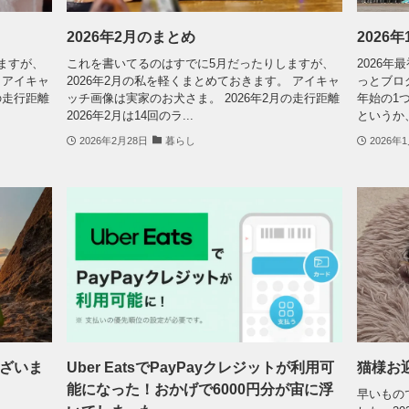
2026年2月のまとめ
2026
ますが、
これを書いてるのはすでに5月だったりしますが、
2026
 アイキャ
2026年2月の私を軽くまとめておきます。 アイキャ
っとブロ
の走行距離
ッチ画像は実家のお犬さま。 2026年2月の走行距離
年始の1
2026年2月は14回のラ...
というか、
2026年2月28日
暮らし
2026年
ございま
Uber EatsでPayPayクレジットが利用可
猫様お
能になった！おかげで6000円分が宙に浮
早いもの