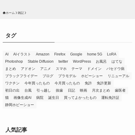
ホーム
雑記
タグ
AI
AIイラスト
Amazon
Firefox
Google
home 5G
LoRA
Photoshop
Stable Diffusion
twitter
WordPress
お風呂
はてな
まとめ
アドオン
アニメ
スマホ
テーマ
ドメイン
バセドウ病
ブラックフライデー
ブログ
プラモデル
ホビーショー
リニューアル
ワクチン
今年買ったもの
今月買ったもの
免許
免許更新
初日の出
台風
引っ越し
抜歯
日記
映画
月次まとめ
歯医者
猫
画像生成AI
病院
誕生日
買ってよかったもの
運転免許証
静岡ホビーショー
人気記事