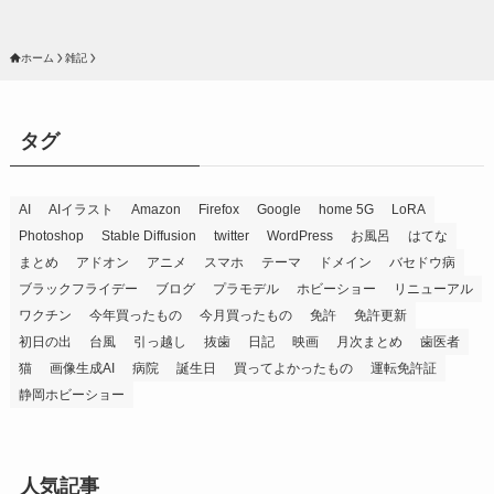
ホーム
雑記
タグ
AI
AIイラスト
Amazon
Firefox
Google
home 5G
LoRA
Photoshop
Stable Diffusion
twitter
WordPress
お風呂
はてな
まとめ
アドオン
アニメ
スマホ
テーマ
ドメイン
バセドウ病
ブラックフライデー
ブログ
プラモデル
ホビーショー
リニューアル
ワクチン
今年買ったもの
今月買ったもの
免許
免許更新
初日の出
台風
引っ越し
抜歯
日記
映画
月次まとめ
歯医者
猫
画像生成AI
病院
誕生日
買ってよかったもの
運転免許証
静岡ホビーショー
人気記事