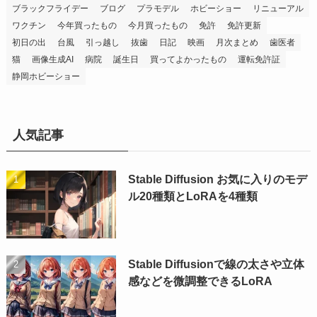
ブラックフライデー
ブログ
プラモデル
ホビーショー
リニューアル
ワクチン
今年買ったもの
今月買ったもの
免許
免許更新
初日の出
台風
引っ越し
抜歯
日記
映画
月次まとめ
歯医者
猫
画像生成AI
病院
誕生日
買ってよかったもの
運転免許証
静岡ホビーショー
人気記事
Stable Diffusion お気に入りのモデ
ル20種類とLoRAを4種類
Stable Diffusionで線の太さや立体
感などを微調整できるLoRA