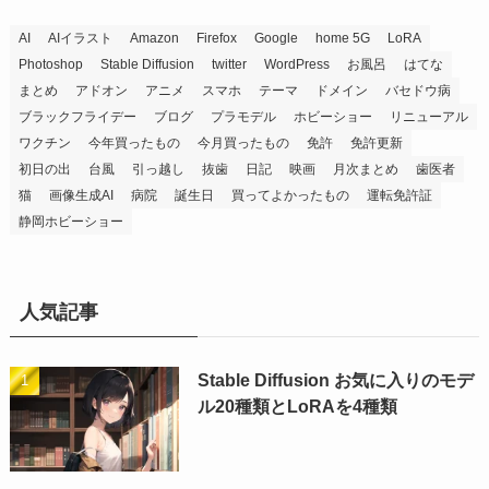
AI
AIイラスト
Amazon
Firefox
Google
home 5G
LoRA
Photoshop
Stable Diffusion
twitter
WordPress
お風呂
はてな
まとめ
アドオン
アニメ
スマホ
テーマ
ドメイン
バセドウ病
ブラックフライデー
ブログ
プラモデル
ホビーショー
リニューアル
ワクチン
今年買ったもの
今月買ったもの
免許
免許更新
初日の出
台風
引っ越し
抜歯
日記
映画
月次まとめ
歯医者
猫
画像生成AI
病院
誕生日
買ってよかったもの
運転免許証
静岡ホビーショー
人気記事
Stable Diffusion お気に入りのモデ
ル20種類とLoRAを4種類