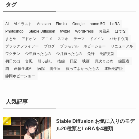
タグ
AI
AIイラスト
Amazon
Firefox
Google
home 5G
LoRA
Photoshop
Stable Diffusion
twitter
WordPress
お風呂
はてな
まとめ
アドオン
アニメ
スマホ
テーマ
ドメイン
バセドウ病
ブラックフライデー
ブログ
プラモデル
ホビーショー
リニューアル
ワクチン
今年買ったもの
今月買ったもの
免許
免許更新
初日の出
台風
引っ越し
抜歯
日記
映画
月次まとめ
歯医者
猫
画像生成AI
病院
誕生日
買ってよかったもの
運転免許証
静岡ホビーショー
人気記事
Stable Diffusion お気に入りのモデ
ル20種類とLoRAを4種類