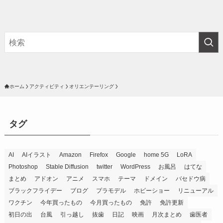
ホーム
アクティビティ
オリエンテーリング
タグ
AI
AIイラスト
Amazon
Firefox
Google
home 5G
LoRA
Photoshop
Stable Diffusion
twitter
WordPress
お風呂
はてな
まとめ
アドオン
アニメ
スマホ
テーマ
ドメイン
バセドウ病
ブラックフライデー
ブログ
プラモデル
ホビーショー
リニューアル
ワクチン
今年買ったもの
今月買ったもの
免許
免許更新
初日の出
台風
引っ越し
抜歯
日記
映画
月次まとめ
歯医者