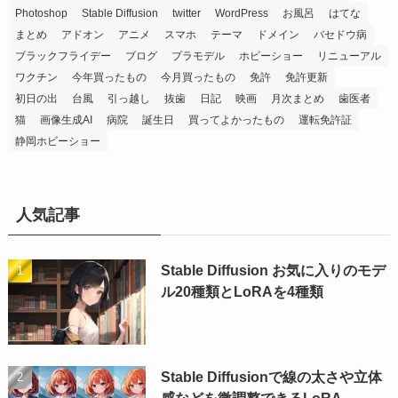
Photoshop
Stable Diffusion
twitter
WordPress
お風呂
はてな
まとめ
アドオン
アニメ
スマホ
テーマ
ドメイン
バセドウ病
ブラックフライデー
ブログ
プラモデル
ホビーショー
リニューアル
ワクチン
今年買ったもの
今月買ったもの
免許
免許更新
初日の出
台風
引っ越し
抜歯
日記
映画
月次まとめ
歯医者
猫
画像生成AI
病院
誕生日
買ってよかったもの
運転免許証
静岡ホビーショー
人気記事
Stable Diffusion お気に入りのモデ
ル20種類とLoRAを4種類
Stable Diffusionで線の太さや立体
感などを微調整できるLoRA