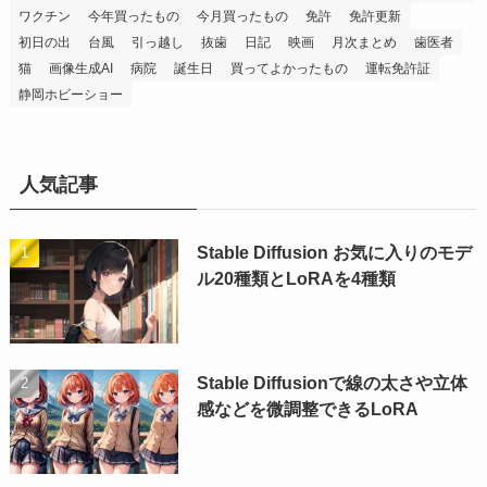
ワクチン
今年買ったもの
今月買ったもの
免許
免許更新
初日の出
台風
引っ越し
抜歯
日記
映画
月次まとめ
歯医者
猫
画像生成AI
病院
誕生日
買ってよかったもの
運転免許証
静岡ホビーショー
人気記事
Stable Diffusion お気に入りのモデ
ル20種類とLoRAを4種類
Stable Diffusionで線の太さや立体
感などを微調整できるLoRA