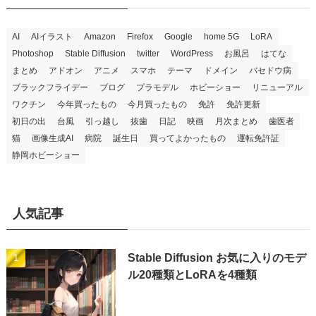
AI
AIイラスト
Amazon
Firefox
Google
home 5G
LoRA
Photoshop
Stable Diffusion
twitter
WordPress
お風呂
はてな
まとめ
アドオン
アニメ
スマホ
テーマ
ドメイン
バセドウ病
ブラックフライデー
ブログ
プラモデル
ホビーショー
リニューアル
ワクチン
今年買ったもの
今月買ったもの
免許
免許更新
初日の出
台風
引っ越し
抜歯
日記
映画
月次まとめ
歯医者
猫
画像生成AI
病院
誕生日
買ってよかったもの
運転免許証
静岡ホビーショー
人気記事
Stable Diffusion お気に入りのモデ
ル20種類とLoRAを4種類