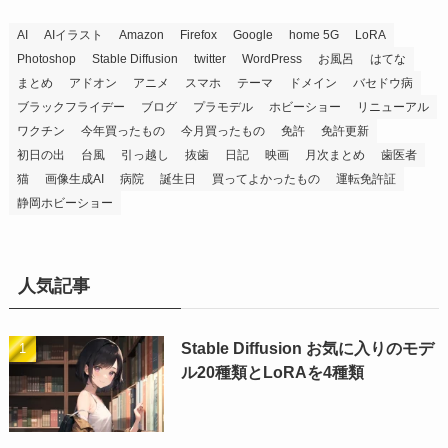
AI
AIイラスト
Amazon
Firefox
Google
home 5G
LoRA
Photoshop
Stable Diffusion
twitter
WordPress
お風呂
はてな
まとめ
アドオン
アニメ
スマホ
テーマ
ドメイン
バセドウ病
ブラックフライデー
ブログ
プラモデル
ホビーショー
リニューアル
ワクチン
今年買ったもの
今月買ったもの
免許
免許更新
初日の出
台風
引っ越し
抜歯
日記
映画
月次まとめ
歯医者
猫
画像生成AI
病院
誕生日
買ってよかったもの
運転免許証
静岡ホビーショー
人気記事
Stable Diffusion お気に入りのモデ
ル20種類とLoRAを4種類