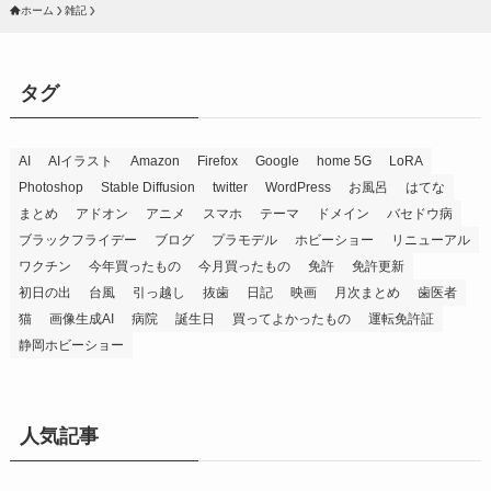
ホーム
雑記
タグ
AI
AIイラスト
Amazon
Firefox
Google
home 5G
LoRA
Photoshop
Stable Diffusion
twitter
WordPress
お風呂
はてな
まとめ
アドオン
アニメ
スマホ
テーマ
ドメイン
バセドウ病
ブラックフライデー
ブログ
プラモデル
ホビーショー
リニューアル
ワクチン
今年買ったもの
今月買ったもの
免許
免許更新
初日の出
台風
引っ越し
抜歯
日記
映画
月次まとめ
歯医者
猫
画像生成AI
病院
誕生日
買ってよかったもの
運転免許証
静岡ホビーショー
人気記事