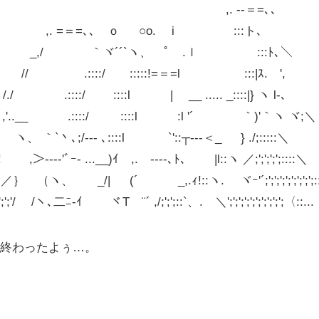
　　　　　　　　　　　　　　　　　　　　,. -‐＝=､､

 ,. =＝=､､　ｏ 　 ○o. 　i 　　 　　 :::ト､

_,/ 　 　 　｀ヾ´´`ヽ、　ﾟ　.ｌ 　 　　 　:::ﾄ､＼　　

　　　　 .::::/　　:::::!=＝=l　　　　　 :::|ｽ.　',

　 　 　 .::::/　　 ::::l　　　 |　 __ ..... _::::|} ヽ l-､　　

 ,'..__ 　　　.::::/ 　　 ::::l　　　 :l '´　　　　｀)'｀ヽ ヾ;＼

｀`丶､;/‐‐- ､::::l　　 　 `'::┬‐--＜_ 　 } ./;:::::＼

,＞---‐'ﾞｰ- ...__)ｲ　,.　-‐‐-､ﾄ､　　 |l::ヽ ／;';';';';::::＼

;'＼／｝　（ヽ、　　_/| 　 (´　　　 _,.ｨ!::ヽ. 　ヾｰ'´;';';';';';';';';:
';';';'/　 /ヽ､二ﾆ-ｲ　　 ヾT　¨´ ,/;';';::`、.　＼';';';';';';';';';';〈::...
終わったよぅ…。