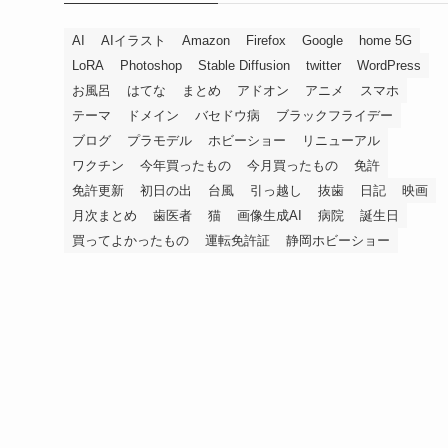
AI
AIイラスト
Amazon
Firefox
Google
home 5G
LoRA
Photoshop
Stable Diffusion
twitter
WordPress
お風呂
はてな
まとめ
アドオン
アニメ
スマホ
テーマ
ドメイン
バセドウ病
ブラックフライデー
ブログ
プラモデル
ホビーショー
リニューアル
ワクチン
今年買ったもの
今月買ったもの
免許
免許更新
初日の出
台風
引っ越し
抜歯
日記
映画
月次まとめ
歯医者
猫
画像生成AI
病院
誕生日
買ってよかったもの
運転免許証
静岡ホビーショー