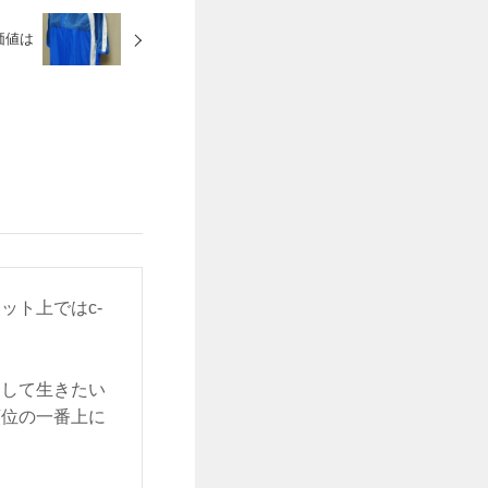
価値は
ット上ではc-
をして生きたい
順位の一番上に