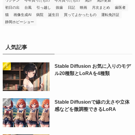
ワクチン
今年買ったもの
今月買ったもの
免許
免許更新
初日の出
台風
引っ越し
抜歯
日記
映画
月次まとめ
歯医者
猫
画像生成AI
病院
誕生日
買ってよかったもの
運転免許証
静岡ホビーショー
人気記事
Stable Diffusion お気に入りのモデ
ル20種類とLoRAを4種類
Stable Diffusionで線の太さや立体
感などを微調整できるLoRA