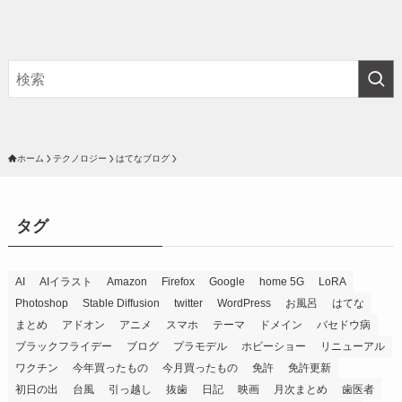
ホーム
テクノロジー
はてなブログ
タグ
AI
AIイラスト
Amazon
Firefox
Google
home 5G
LoRA
Photoshop
Stable Diffusion
twitter
WordPress
お風呂
はてな
まとめ
アドオン
アニメ
スマホ
テーマ
ドメイン
バセドウ病
ブラックフライデー
ブログ
プラモデル
ホビーショー
リニューアル
ワクチン
今年買ったもの
今月買ったもの
免許
免許更新
初日の出
台風
引っ越し
抜歯
日記
映画
月次まとめ
歯医者