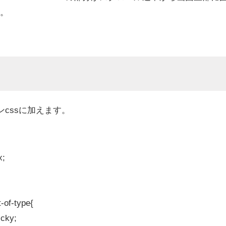
。
ンcssに加えます。
t-of-type
{