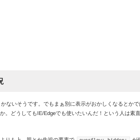
。
況
これきかないそうです。でもまぁ別に表示がおかしくなるとか
。どうしてもIE/Edgeでも使いたいんだ！という人は素直にja
よりも上…親とか先祖の要素で
が