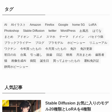
タグ
AI
AIイラスト
Amazon
Firefox
Google
home 5G
LoRA
Photoshop
Stable Diffusion
twitter
WordPress
お風呂
はてな
まとめ
アドオン
アニメ
スマホ
テーマ
ドメイン
バセドウ病
ブラックフライデー
ブログ
プラモデル
ホビーショー
リニューアル
ワクチン
今年買ったもの
今月買ったもの
免許
免許更新
初日の出
台風
引っ越し
抜歯
日記
映画
月次まとめ
歯医者
猫
画像生成AI
病院
誕生日
買ってよかったもの
運転免許証
静岡ホビーショー
人気記事
Stable Diffusion お気に入りのモデ
ル20種類とLoRAを4種類