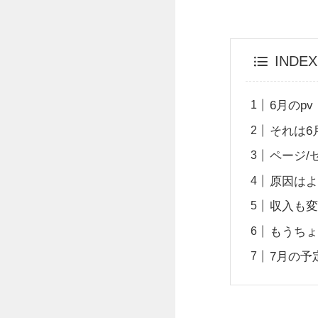
INDEX
6月のpv
それは6
ページ/
原因は
収入も
もうち
7月の予