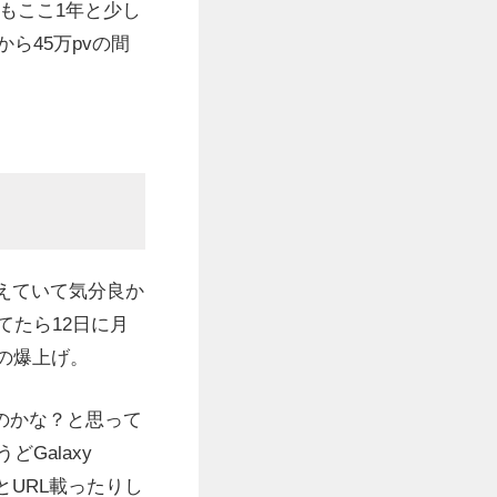
でもここ1年と少し
ら45万pvの間
0超えていて気分良か
てたら12日に月
謎の爆上げ。
たのかな？と思って
どGalaxy
っとURL載ったりし