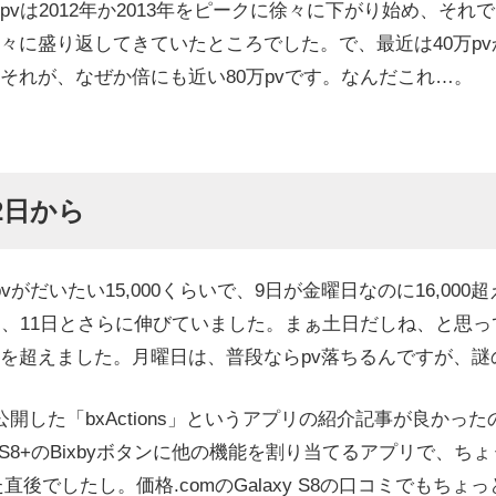
vは2012年か2013年をピークに徐々に下がり始め、それ
々に盛り返してきていたところでした。で、最近は40万pvか
それが、なぜか倍にも近い80万pvです。なんだこれ…。
2日から
vがだいたい15,000くらいで、9日が金曜日なのに16,00
日、11日とさらに伸びていました。まぁ土日だしね、と思っ
0pvを超えました。月曜日は、普段ならpv落ちるんですが、
開した「bxActions」というアプリの紹介記事が良かっ
S8/S8+のBixbyボタンに他の機能を割り当てるアプリで、ちょう
た直後でしたし。価格.comのGalaxy S8の口コミでもちょ