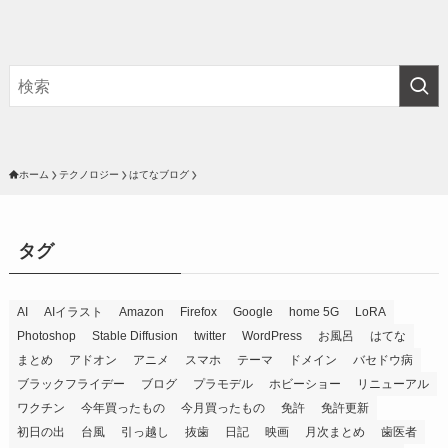
ホーム
テクノロジー
はてなブログ
タグ
AI
AIイラスト
Amazon
Firefox
Google
home 5G
LoRA
Photoshop
Stable Diffusion
twitter
WordPress
お風呂
はてな
まとめ
アドオン
アニメ
スマホ
テーマ
ドメイン
バセドウ病
ブラックフライデー
ブログ
プラモデル
ホビーショー
リニューアル
ワクチン
今年買ったもの
今月買ったもの
免許
免許更新
初日の出
台風
引っ越し
抜歯
日記
映画
月次まとめ
歯医者