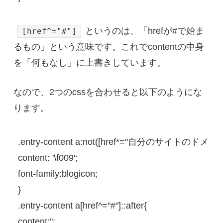
というのは、「hrefが#で始ま
[href^="#"]
るもの」という意味です。これでcontentの中身
を「何もなし」に上書きしています。
なので、2つのcssを合わせると以下のようにな
ります。
.entry-content
a
:
not(
[href*="自分のサイトのドメイン
content
: 
'
\f009
'
font-family
}
.entry-content
a
[
href
^=
"#"
]
::
after
{
content
:
''