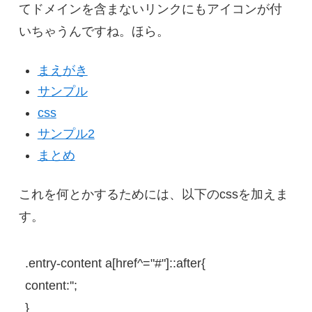
てドメインを含まないリンクにもアイコンが付
いちゃうんですね。ほら。
まえがき
サンプル
css
サンプル2
まとめ
これを何とかするためには、以下のcssを加えま
す。
.entry-content
a
[
href
^=
"#"
]
::
after
{
content
:
''
}