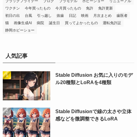
ブラックフライデー
ブログ
プラモデル
ホビーショー
リニューアル
ワクチン
今年買ったもの
今月買ったもの
免許
免許更新
初日の出
台風
引っ越し
抜歯
日記
映画
月次まとめ
歯医者
猫
画像生成AI
病院
誕生日
買ってよかったもの
運転免許証
静岡ホビーショー
人気記事
Stable Diffusion お気に入りのモデ
ル20種類とLoRAを4種類
Stable Diffusionで線の太さや立体
感などを微調整できるLoRA