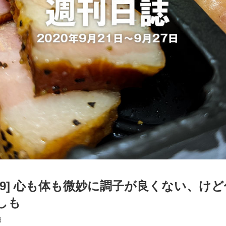
0-39] 心も体も微妙に調子が良くない、け
しも
日