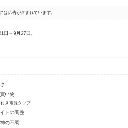
には広告が含まれています。
21日～9月27日。
動き
お買い物
B付き電源タップ
サイトの調整
精神の不調