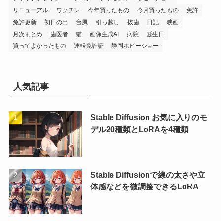
リニューアル
ワクチン
今年買ったもの
今月買ったもの
免許
免許更新
初日の出
台風
引っ越し
抜歯
日記
映画
月次まとめ
歯医者
猫
画像生成AI
病院
誕生日
買ってよかったもの
運転免許証
静岡ホビーショー
人気記事
Stable Diffusion お気に入りのモ
デル20種類とLoRAを4種類
Stable Diffusionで線の太さや立
体感などを微調整できるLoRA