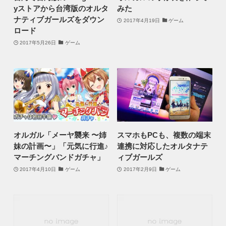
yストアから台湾版のオルタ
みた
ナティブガールズをダウン
2017年4月19日
ゲーム
ロード
2017年5月26日
ゲーム
オルガル「メーヤ襲来 〜姉
スマホもPCも、複数の端末
妹の計画〜」「元気に行進♪
連携に対応したオルタナテ
マーチングバンドガチャ」
ィブガールズ
2017年4月10日
ゲーム
2017年2月9日
ゲーム