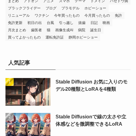
まとめ
アドオン
アニメ
スマホ
テーマ
ドメイン
バセドウ病
ブラックフライデー
ブログ
プラモデル
ホビーショー
リニューアル
ワクチン
今年買ったもの
今月買ったもの
免許
免許更新
初日の出
台風
引っ越し
抜歯
日記
映画
月次まとめ
歯医者
猫
画像生成AI
病院
誕生日
買ってよかったもの
運転免許証
静岡ホビーショー
人気記事
Stable Diffusion お気に入りのモ
デル20種類とLoRAを4種類
Stable Diffusionで線の太さや立
体感などを微調整できるLoRA