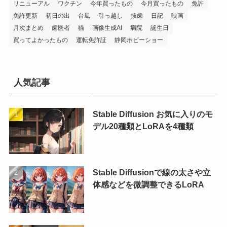
リニューアル
ワクチン
今年買ったもの
今月買ったもの
免許
免許更新
初日の出
台風
引っ越し
抜歯
日記
映画
月次まとめ
歯医者
猫
画像生成AI
病院
誕生日
買ってよかったもの
運転免許証
静岡ホビーショー
人気記事
Stable Diffusion お気に入りのモ
デル20種類とLoRAを4種類
Stable Diffusionで線の太さや立
体感などを微調整できるLoRA