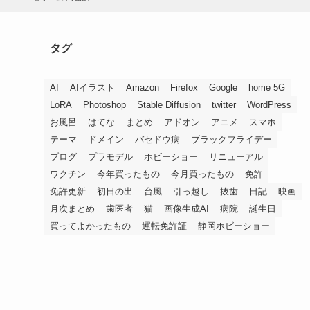
タグ
AI
AIイラスト
Amazon
Firefox
Google
home 5G
LoRA
Photoshop
Stable Diffusion
twitter
WordPress
お風呂
はてな
まとめ
アドオン
アニメ
スマホ
テーマ
ドメイン
バセドウ病
ブラックフライデー
ブログ
プラモデル
ホビーショー
リニューアル
ワクチン
今年買ったもの
今月買ったもの
免許
免許更新
初日の出
台風
引っ越し
抜歯
日記
映画
月次まとめ
歯医者
猫
画像生成AI
病院
誕生日
買ってよかったもの
運転免許証
静岡ホビーショー