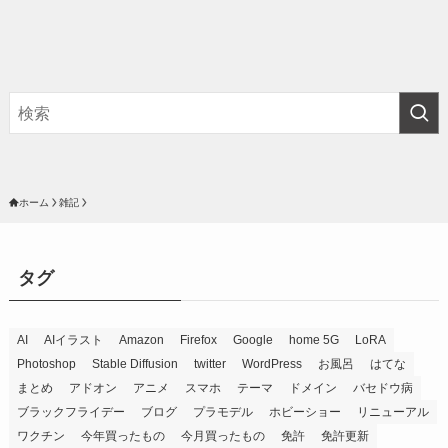
ホーム
雑記
タグ
AI
AIイラスト
Amazon
Firefox
Google
home 5G
LoRA
Photoshop
Stable Diffusion
twitter
WordPress
お風呂
はてな
まとめ
アドオン
アニメ
スマホ
テーマ
ドメイン
バセドウ病
ブラックフライデー
ブログ
プラモデル
ホビーショー
リニューアル
ワクチン
今年買ったもの
今月買ったもの
免許
免許更新