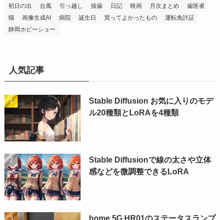
初日の出
台風
引っ越し
抜歯
日記
映画
月次まとめ
歯医者
猫
画像生成AI
病院
誕生日
買ってよかったもの
運転免許証
静岡ホビーショー
人気記事
Stable Diffusion お気に入りのモデ
ル20種類とLoRAを4種類
Stable Diffusionで線の太さや立体
感などを微調整できるLoRA
home 5G HR01のステータスランプ