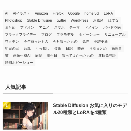
AI
AIイラスト
Amazon
Firefox
Google
home 5G
LoRA
Photoshop
Stable Diffusion
twitter
WordPress
お風呂
はてな
まとめ
アドオン
アニメ
スマホ
テーマ
ドメイン
バセドウ病
ブラックフライデー
ブログ
プラモデル
ホビーショー
リニューアル
ワクチン
今年買ったもの
今月買ったもの
免許
免許更新
初日の出
台風
引っ越し
抜歯
日記
映画
月次まとめ
歯医者
猫
画像生成AI
病院
誕生日
買ってよかったもの
運転免許証
静岡ホビーショー
人気記事
Stable Diffusion お気に入りのモデ
ル20種類とLoRAを4種類