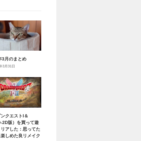
6年3月のまとめ
6年3月31日
ンクエストI＆
HD-2D版）を買って遊
クリアした：思ってた
に楽しめた良リメイク