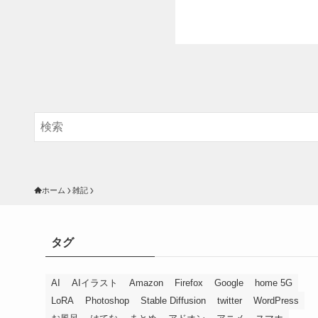
ホーム
雑記
タグ
AI
AIイラスト
Amazon
Firefox
Google
home 5G
LoRA
Photoshop
Stable Diffusion
twitter
WordPress