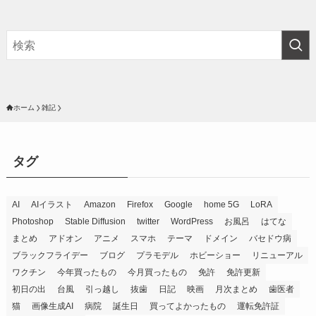
ホーム
雑記
タグ
AI
AIイラスト
Amazon
Firefox
Google
home 5G
LoRA
Photoshop
Stable Diffusion
twitter
WordPress
お風呂
はてな
まとめ
アドオン
アニメ
スマホ
テーマ
ドメイン
バセドウ病
ブラックフライデー
ブログ
プラモデル
ホビーショー
リニューアル
ワクチン
今年買ったもの
今月買ったもの
免許
免許更新
初日の出
台風
引っ越し
抜歯
日記
映画
月次まとめ
歯医者
猫
画像生成AI
病院
誕生日
買ってよかったもの
運転免許証