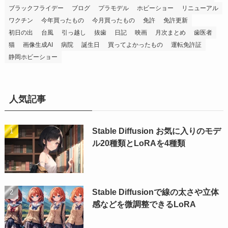
ブラックフライデー
ブログ
プラモデル
ホビーショー
リニューアル
ワクチン
今年買ったもの
今月買ったもの
免許
免許更新
初日の出
台風
引っ越し
抜歯
日記
映画
月次まとめ
歯医者
猫
画像生成AI
病院
誕生日
買ってよかったもの
運転免許証
静岡ホビーショー
人気記事
Stable Diffusion お気に入りのモデ
ル20種類とLoRAを4種類
Stable Diffusionで線の太さや立体
感などを微調整できるLoRA