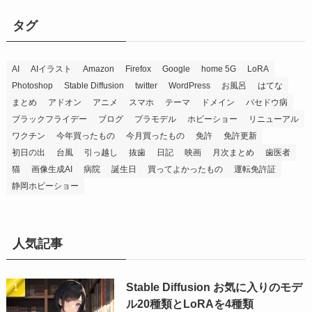
タグ
AI
AIイラスト
Amazon
Firefox
Google
home 5G
LoRA
Photoshop
Stable Diffusion
twitter
WordPress
お風呂
はてな
まとめ
アドオン
アニメ
スマホ
テーマ
ドメイン
バセドウ病
ブラックフライデー
ブログ
プラモデル
ホビーショー
リニューアル
ワクチン
今年買ったもの
今月買ったもの
免許
免許更新
初日の出
台風
引っ越し
抜歯
日記
映画
月次まとめ
歯医者
猫
画像生成AI
病院
誕生日
買ってよかったもの
運転免許証
静岡ホビーショー
人気記事
Stable Diffusion お気に入りのモデ
ル20種類とLoRAを4種類