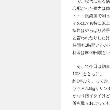
で、松代にある病
心配だった視力は両
・・・眼鏡屋で測っ
そのほかも特に以上
採血はやっぱり苦手
と言われたりしたけ
時間も1時間とかか
料金は8000円弱
そして今日は約束
1年生とともに。
約1年ぶり。ってか
もちろんBigりサ
かなり懐イタイけど
僕も散々おごっても