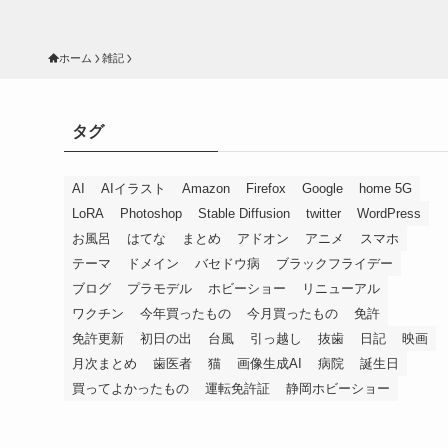
ホーム
雑記
タグ
AI
AIイラスト
Amazon
Firefox
Google
home 5G
LoRA
Photoshop
Stable Diffusion
twitter
WordPress
お風呂
はてな
まとめ
アドオン
アニメ
スマホ
テーマ
ドメイン
バセドウ病
ブラックフライデー
ブログ
プラモデル
ホビーショー
リニューアル
ワクチン
今年買ったもの
今月買ったもの
免許
免許更新
初日の出
台風
引っ越し
抜歯
日記
映画
月次まとめ
歯医者
猫
画像生成AI
病院
誕生日
買ってよかったもの
運転免許証
静岡ホビーショー