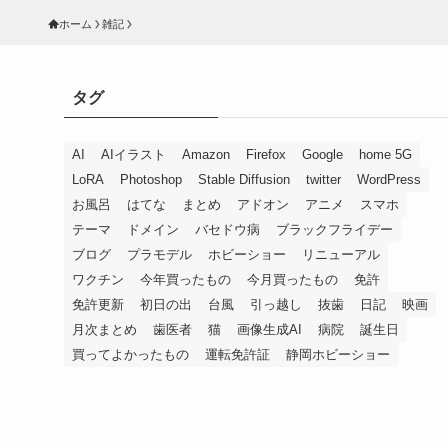
ホーム
雑記
タグ
AI
AIイラスト
Amazon
Firefox
Google
home 5G
LoRA
Photoshop
Stable Diffusion
twitter
WordPress
お風呂
はてな
まとめ
アドオン
アニメ
スマホ
テーマ
ドメイン
バセドウ病
ブラックフライデー
ブログ
プラモデル
ホビーショー
リニューアル
ワクチン
今年買ったもの
今月買ったもの
免許
免許更新
初日の出
台風
引っ越し
抜歯
日記
映画
月次まとめ
歯医者
猫
画像生成AI
病院
誕生日
買ってよかったもの
運転免許証
静岡ホビーショー