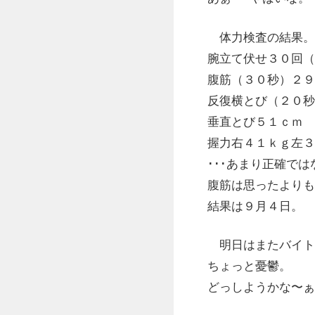
体力検査の結果。
腕立て伏せ３０回（
腹筋（３０秒）２９
反復横とび（２０秒
垂直とび５１ｃｍ
握力右４１ｋｇ左３
･･･あまり正確で
腹筋は思ったよりも
結果は９月４日。
明日はまたバイト
ちょっと憂鬱。
どっしようかな〜ぁ