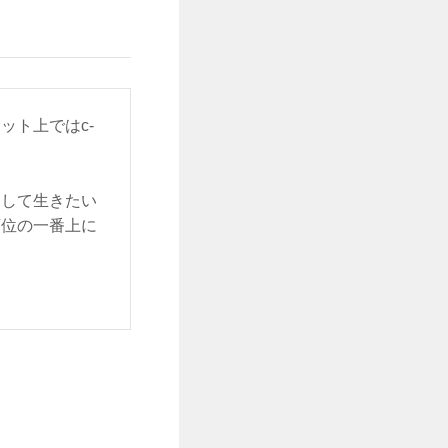
ット上ではc-
をして生きたい
順位の一番上に