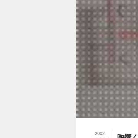
2002
胸響く