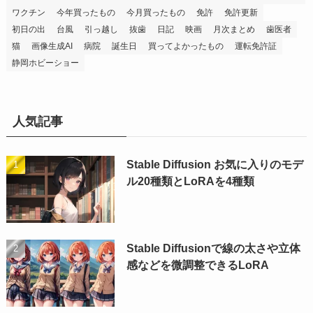
ワクチン
今年買ったもの
今月買ったもの
免許
免許更新
初日の出
台風
引っ越し
抜歯
日記
映画
月次まとめ
歯医者
猫
画像生成AI
病院
誕生日
買ってよかったもの
運転免許証
静岡ホビーショー
人気記事
Stable Diffusion お気に入りのモデ
ル20種類とLoRAを4種類
Stable Diffusionで線の太さや立体
感などを微調整できるLoRA