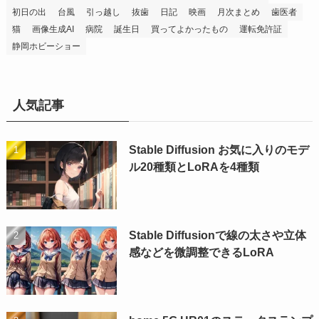
初日の出
台風
引っ越し
抜歯
日記
映画
月次まとめ
歯医者
猫
画像生成AI
病院
誕生日
買ってよかったもの
運転免許証
静岡ホビーショー
人気記事
Stable Diffusion お気に入りのモデ
ル20種類とLoRAを4種類
Stable Diffusionで線の太さや立体
感などを微調整できるLoRA