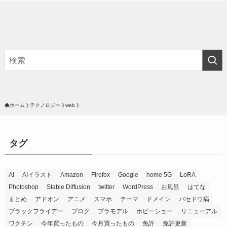
ホーム
テクノロジー
web
タグ
AI
AIイラスト
Amazon
Firefox
Google
home 5G
LoRA
Photoshop
Stable Diffusion
twitter
WordPress
お風呂
はてな
まとめ
アドオン
アニメ
スマホ
テーマ
ドメイン
バセドウ病
ブラックフライデー
ブログ
プラモデル
ホビーショー
リニューアル
ワクチン
今年買ったもの
今月買ったもの
免許
免許更新