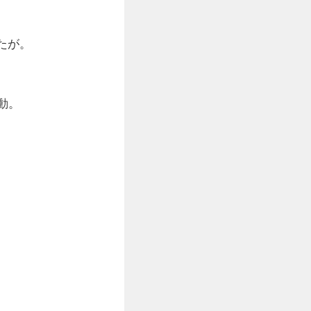
たが。
動。