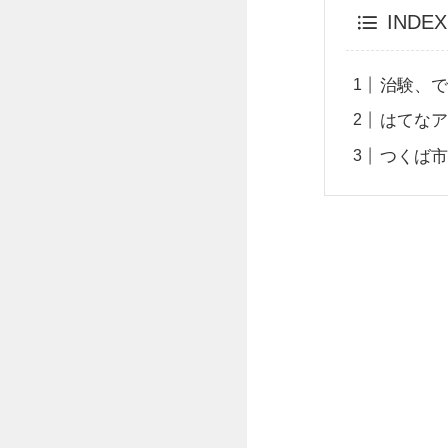
INDEX
治験、
はてな
つくば