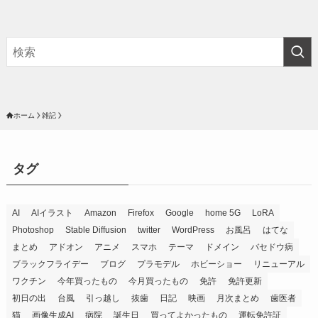
ホーム
雑記
タグ
AI
AIイラスト
Amazon
Firefox
Google
home 5G
LoRA
Photoshop
Stable Diffusion
twitter
WordPress
お風呂
はてな
まとめ
アドオン
アニメ
スマホ
テーマ
ドメイン
バセドウ病
ブラックフライデー
ブログ
プラモデル
ホビーショー
リニューアル
ワクチン
今年買ったもの
今月買ったもの
免許
免許更新
初日の出
台風
引っ越し
抜歯
日記
映画
月次まとめ
歯医者
猫
画像生成AI
病院
誕生日
買ってよかったもの
運転免許証