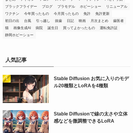
ブラックフライデー
ブログ
プラモデル
ホビーショー
リニューアル
ワクチン
今年買ったもの
今月買ったもの
免許
免許更新
初日の出
台風
引っ越し
抜歯
日記
映画
月次まとめ
歯医者
猫
画像生成AI
病院
誕生日
買ってよかったもの
運転免許証
静岡ホビーショー
人気記事
Stable Diffusion お気に入りのモデ
ル20種類とLoRAを4種類
Stable Diffusionで線の太さや立体
感などを微調整できるLoRA