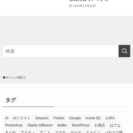
2025年12月22日
ホーム
雑記
タグ
AI
AIイラスト
Amazon
Firefox
Google
home 5G
LoRA
Photoshop
Stable Diffusion
twitter
WordPress
お風呂
はてな
まとめ
アドオン
アニメ
スマホ
テーマ
ドメイン
バセドウ病