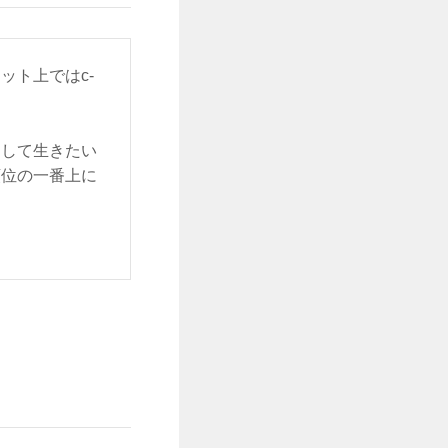
ット上ではc-
をして生きたい
順位の一番上に