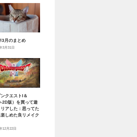
6年3月のまとめ
6年3月31日
ンクエストI＆
HD-2D版）を買って遊
クリアした：思ってた
に楽しめた良リメイク
5年12月22日