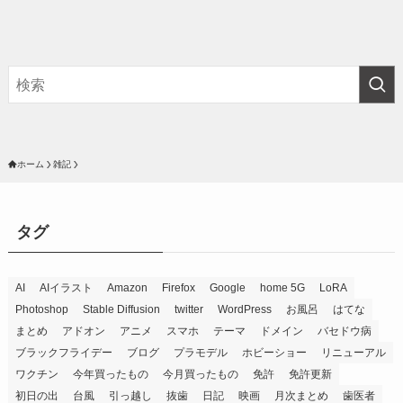
ホーム
雑記
タグ
AI
AIイラスト
Amazon
Firefox
Google
home 5G
LoRA
Photoshop
Stable Diffusion
twitter
WordPress
お風呂
はてな
まとめ
アドオン
アニメ
スマホ
テーマ
ドメイン
バセドウ病
ブラックフライデー
ブログ
プラモデル
ホビーショー
リニューアル
ワクチン
今年買ったもの
今月買ったもの
免許
免許更新
初日の出
台風
引っ越し
抜歯
日記
映画
月次まとめ
歯医者