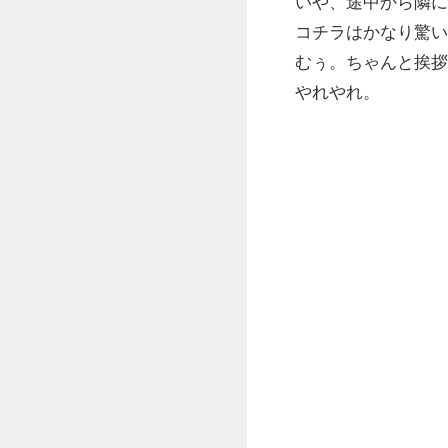
いや、途中から隣に
コチラはかなり驚い
むぅ。ちゃんと挨拶
やれやれ。