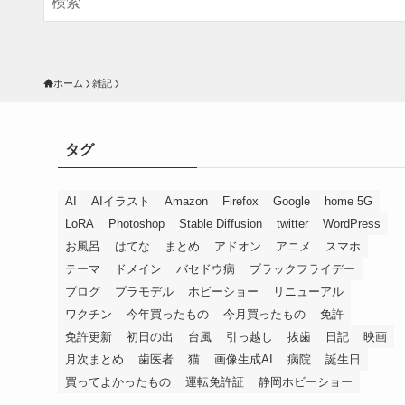
ホーム
雑記
タグ
AI
AIイラスト
Amazon
Firefox
Google
home 5G
LoRA
Photoshop
Stable Diffusion
twitter
WordPress
お風呂
はてな
まとめ
アドオン
アニメ
スマホ
テーマ
ドメイン
バセドウ病
ブラックフライデー
ブログ
プラモデル
ホビーショー
リニューアル
ワクチン
今年買ったもの
今月買ったもの
免許
免許更新
初日の出
台風
引っ越し
抜歯
日記
映画
月次まとめ
歯医者
猫
画像生成AI
病院
誕生日
買ってよかったもの
運転免許証
静岡ホビーショー