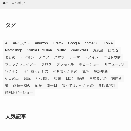
ホーム
雑記
タグ
AI
AIイラスト
Amazon
Firefox
Google
home 5G
LoRA
Photoshop
Stable Diffusion
twitter
WordPress
お風呂
はてな
まとめ
アドオン
アニメ
スマホ
テーマ
ドメイン
バセドウ病
ブラックフライデー
ブログ
プラモデル
ホビーショー
リニューアル
ワクチン
今年買ったもの
今月買ったもの
免許
免許更新
初日の出
台風
引っ越し
抜歯
日記
映画
月次まとめ
歯医者
猫
画像生成AI
病院
誕生日
買ってよかったもの
運転免許証
静岡ホビーショー
人気記事