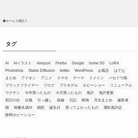
ホーム
雑記
タグ
AI
AIイラスト
Amazon
Firefox
Google
home 5G
LoRA
Photoshop
Stable Diffusion
twitter
WordPress
お風呂
はてな
まとめ
アドオン
アニメ
スマホ
テーマ
ドメイン
バセドウ病
ブラックフライデー
ブログ
プラモデル
ホビーショー
リニューアル
ワクチン
今年買ったもの
今月買ったもの
免許
免許更新
初日の出
台風
引っ越し
抜歯
日記
映画
月次まとめ
歯医者
猫
画像生成AI
病院
誕生日
買ってよかったもの
運転免許証
静岡ホビーショー