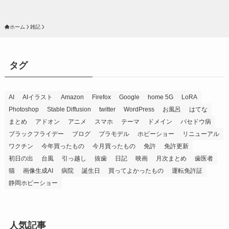
ホーム
雑記
タグ
AI
AIイラスト
Amazon
Firefox
Google
home 5G
LoRA
Photoshop
Stable Diffusion
twitter
WordPress
お風呂
はてな
まとめ
アドオン
アニメ
スマホ
テーマ
ドメイン
バセドウ病
ブラックフライデー
ブログ
プラモデル
ホビーショー
リニューアル
ワクチン
今年買ったもの
今月買ったもの
免許
免許更新
初日の出
台風
引っ越し
抜歯
日記
映画
月次まとめ
歯医者
猫
画像生成AI
病院
誕生日
買ってよかったもの
運転免許証
静岡ホビーショー
人気記事