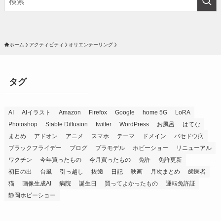
ホーム
アクティビティ
オリエンテーリング
タグ
AI
AIイラスト
Amazon
Firefox
Google
home 5G
LoRA
Photoshop
Stable Diffusion
twitter
WordPress
お風呂
はてな
まとめ
アドオン
アニメ
スマホ
テーマ
ドメイン
バセドウ病
ブラックフライデー
ブログ
プラモデル
ホビーショー
リニューアル
ワクチン
今年買ったもの
今月買ったもの
免許
免許更新
初日の出
台風
引っ越し
抜歯
日記
映画
月次まとめ
歯医者
猫
画像生成AI
病院
誕生日
買ってよかったもの
運転免許証
静岡ホビーショー