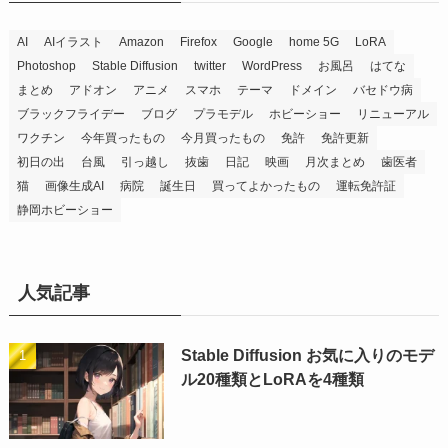
AI
AIイラスト
Amazon
Firefox
Google
home 5G
LoRA
Photoshop
Stable Diffusion
twitter
WordPress
お風呂
はてな
まとめ
アドオン
アニメ
スマホ
テーマ
ドメイン
バセドウ病
ブラックフライデー
ブログ
プラモデル
ホビーショー
リニューアル
ワクチン
今年買ったもの
今月買ったもの
免許
免許更新
初日の出
台風
引っ越し
抜歯
日記
映画
月次まとめ
歯医者
猫
画像生成AI
病院
誕生日
買ってよかったもの
運転免許証
静岡ホビーショー
人気記事
Stable Diffusion お気に入りのモデ
ル20種類とLoRAを4種類