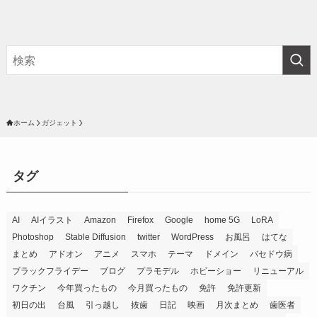
ホーム
ガジェット
タグ
AI
AIイラスト
Amazon
Firefox
Google
home 5G
LoRA
Photoshop
Stable Diffusion
twitter
WordPress
お風呂
はてな
まとめ
アドオン
アニメ
スマホ
テーマ
ドメイン
バセドウ病
ブラックフライデー
ブログ
プラモデル
ホビーショー
リニューアル
ワクチン
今年買ったもの
今月買ったもの
免許
免許更新
初日の出
台風
引っ越し
抜歯
日記
映画
月次まとめ
歯医者