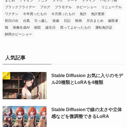
まとめ
アドオン
アニメ
スマホ
テーマ
ドメイン
バセドウ病
ブラックフライデー
ブログ
プラモデル
ホビーショー
リニューアル
ワクチン
今年買ったもの
今月買ったもの
免許
免許更新
初日の出
台風
引っ越し
抜歯
日記
映画
月次まとめ
歯医者
猫
画像生成AI
病院
誕生日
買ってよかったもの
運転免許証
静岡ホビーショー
人気記事
Stable Diffusion お気に入りのモデ
ル20種類とLoRAを4種類
Stable Diffusionで線の太さや立体
感などを微調整できるLoRA